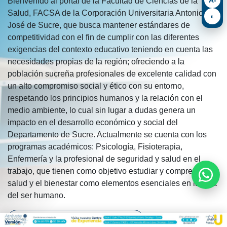
Bienvenido al portal de la Facultad de Ciencias de la
Salud, FACSA de la Corporación Universitaria Antonio
◐
José de Sucre, que busca mantener estándares de
competitividad con el fin de cumplir con las diferentes
exigencias del contexto educativo teniendo en cuenta las
necesidades propias de la región; ofreciendo a la
población sucreña profesionales de excelente calidad con
un alto compromiso social y ético con su entorno,
respetando los principios humanos y la relación con el
medio ambiente, lo cual sin lugar a dudas genera un
impacto en el desarrollo económico y social del
Departamento de Sucre. Actualmente se cuenta con los
programas académicos: Psicología, Fisioterapia,
Enfermería y la profesional de seguridad y salud en el
trabajo, que tienen como objetivo estudiar y comprender la
salud y el bienestar como elementos esenciales en la vida
del ser humano.
Descubre nuestras publicaciones