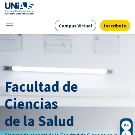
Campus Virtual
Inscríbete
Facultad de
Ciencias
de la Salud
A+
A-