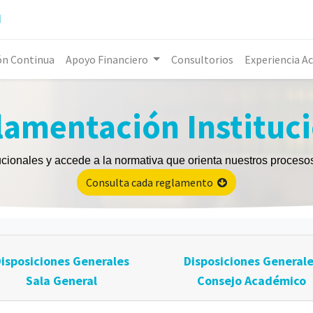
l
ón Continua
Apoyo Financiero
Consultorios
Experiencia A
amentación Instituc
ucionales y accede a la normativa que orienta nuestros proces
Consulta cada reglamento
isposiciones Generales
Disposiciones General
Sala General
Consejo Académico