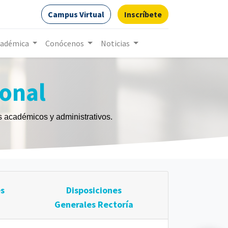
Campus Virtual
Inscríbete
cadémica
Conócenos
Noticias
ional
os académicos y administrativos.
es
Disposiciones
Generales Rectoría