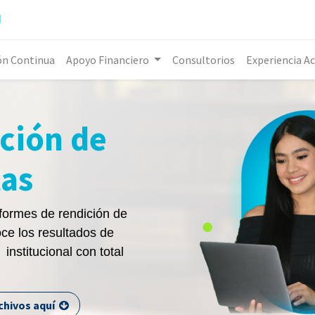
l
ón Continua
Apoyo Financiero
Consultorios
Experiencia A
ción de
as
formes de rendición de
ce los resultados de
institucional con total
rchivos aquí