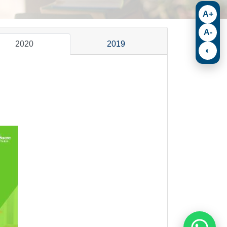
A+
A-
2020
2019
◐