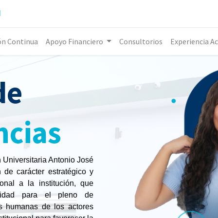
l
ón Continua
Apoyo Financiero
Consultorios
Experiencia A
de
ncias
 Universitaria Antonio José
de carácter estratégico y
nal a la institución, que
lidad para el pleno de
es humanas de los actores