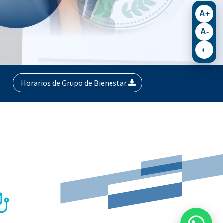
A+
A-
◐
Horarios de Grupo de Bienestar