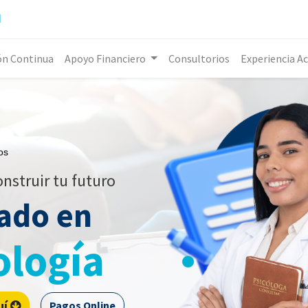
l
ón Continua
Apoyo Financiero
Consultorios
Experiencia A
os
onstruir tu futuro
ado en
ología
uí
Pagos Online