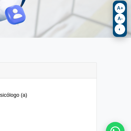
A+
A-
◐
sicólogo (a)