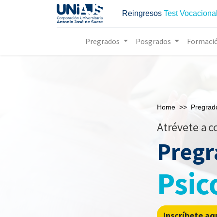
Reingresos
Test Vocaciona
Pregrados
Posgrados
Formaci
Home
>>
Pregrad
Atrévete a
c
Pregr
Psic
Inscríbete aq