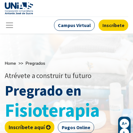
Campus Virtual
Inscríbete
Home
>>
Pregrados
Atrévete a
construir tu futuro
Pregrado en
Fisioterapia
A+
Inscríbete aquí
Pagos Online
A-