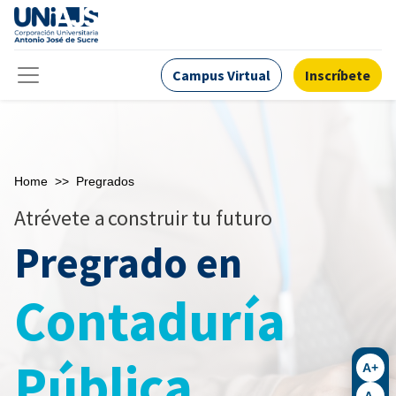
Campus Virtual
Inscríbete
Home
>>
Pregrados
Atrévete a
construir tu futuro
Pregrado en
Contaduría
Pública
A+
A-