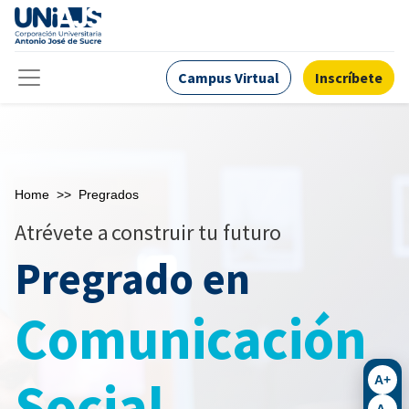
Campus Virtual
Inscríbete
Home
>>
Pregrados
Atrévete a
construir tu futuro
Pregrado en
Comunicación
Social
A+
A-