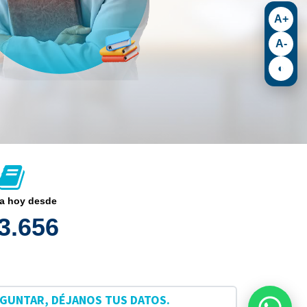
A+
A-
◐
a hoy desde
13.656
EGUNTAR, DÉJANOS TUS DATOS.