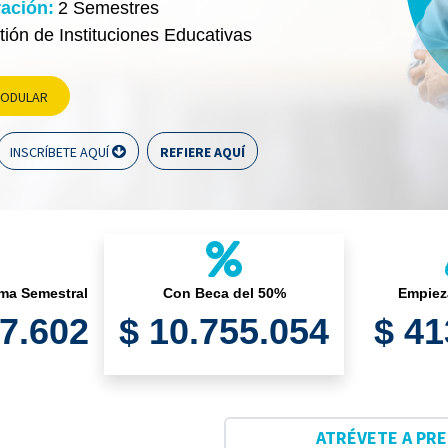
ación:
2 Semestres
ión de Instituciones Educativas
MODULAR
INSCRÍBETE AQUÍ
REFIERE AQUÍ
ama Semestral
Con Beca del 50%
Empiez
67.602
$ 10.755.054
$ 4
ATRÉVETE A PR